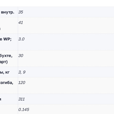
 внутр.
35
41
й
е WP;
3.0
бухте,
30
арт)
ы, кг
3, 9
згиба,
120
м
311
0.145