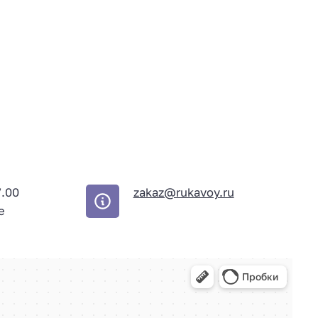
7.00
zakaz@rukavoy.ru
е