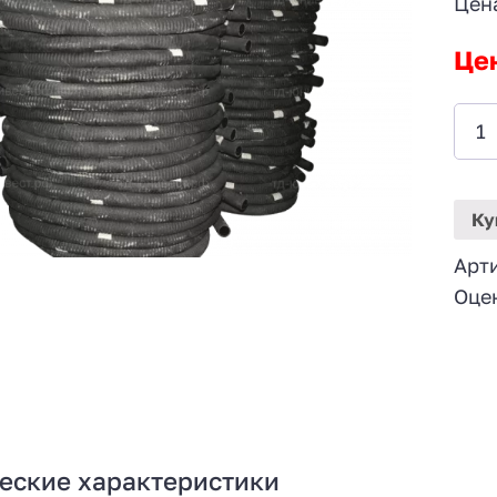
Цен
Це
Ку
Арт
Оце
еские характеристики