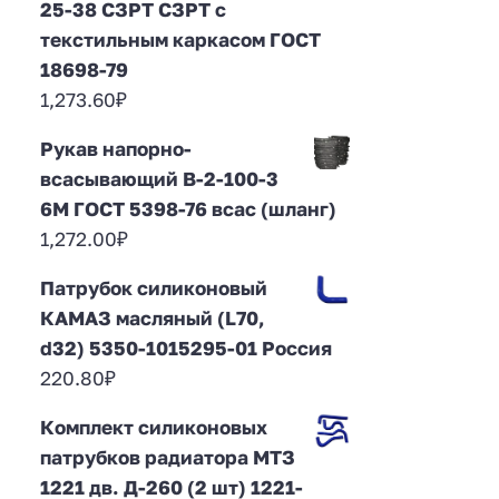
25-38 СЗРТ СЗРТ с
текстильным каркасом ГОСТ
18698-79
1,273.60
₽
Рукав напорно-
всасывающий В-2-100-3
6М ГОСТ 5398-76 всас (шланг)
1,272.00
₽
Патрубок силиконовый
КАМАЗ масляный (L70,
d32) 5350-1015295-01 Россия
220.80
₽
Комплект силиконовых
патрубков радиатора МТЗ
1221 дв. Д-260 (2 шт) 1221-