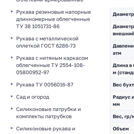
Рукава резиновые напорные
Диаметр
длинномерные облегченные
ТУ 38 1051731-86
Диaметр
внешни
Рукава с металлической
оплеткой ГОСТ 6286-73
Давлени
атм
Рукава с нитяным каркасом
облегченные ТУ 2554-108-
Длина в 
05800952-97
м (станд
Рукава ТУ 0056016-87
Вес бухт
Сад и огород
Радиус и
мм
Силиконовые патрубки и
комплекты патрубков
Вес, гр/
Силиконовые рукава и
Объем