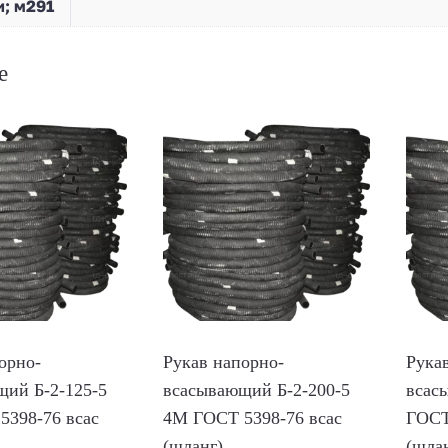
; м291
е
орно-
Рукав напорно-
Рука
ий Б-2-125-5
всасывающий Б-2-200-5
всас
5398-76 всас
4М ГОСТ 5398-76 всас
ГОСТ
(шланг)
(шла