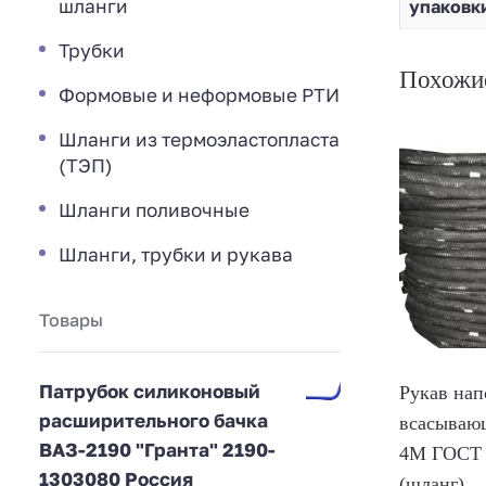
шланги
упаковки
Трубки
Похожи
Формовые и неформовые РТИ
Шланги из термоэластопласта
(ТЭП)
Шланги поливочные
Шланги, трубки и рукава
Товары
Патрубок силиконовый
Рукав нап
расширительного бачка
всасывающ
ВАЗ-2190 "Гранта" 2190-
4М ГОСТ 
1303080 Россия
(шланг)