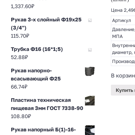
1,337.60
₽
Цена
2,49
Рукав 3-х слойный Ф19х25
Артикул
(3/4")
Давление
115.70
₽
МПА
Внутренн
Трубка Ф16 (16*1;5)
диаметр,
52.88
₽
Производ
Рукав напорно-
В корзин
всасывающий Ф25
66.74
₽
Купить
Пластина техническая
пищевая 3мм ГОСТ 7338-90
108.80
₽
Рукав напорный Б(1)-16-