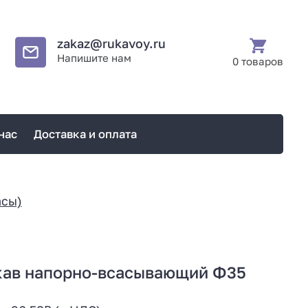
zakaz@rukavoy.ru
Напишите нам
0 товаров
нас
Доставка и оплата
асы)
кав напорно-всасывающий Ф35