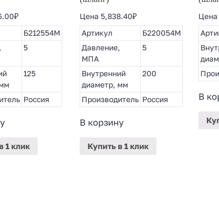
6.00
₽
Цена
5,838.40
₽
Цен
Б212554М
Артикул
Б220054М
Арти
,
5
Давление,
5
Внут
МПА
диам
ий
125
Внутренний
200
Прои
 мм
диаметр, мм
В ко
итель
Россия
Производитель
Россия
Ку
у
В корзину
в 1 клик
Купить
в 1 клик