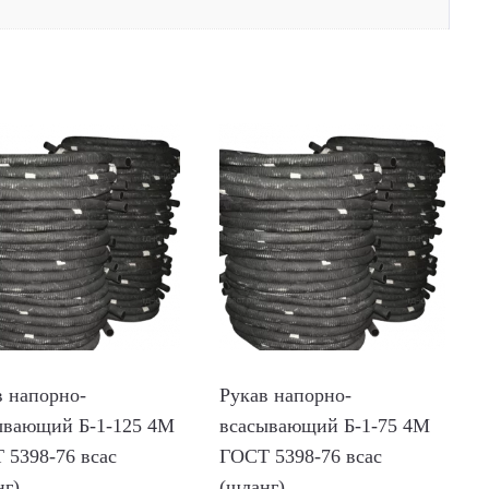
в напорно-
Рукав напорно-
ывающий Б-1-125 4М
всасывающий Б-1-75 4М
 5398-76 всас
ГОСТ 5398-76 всас
нг)
(шланг)