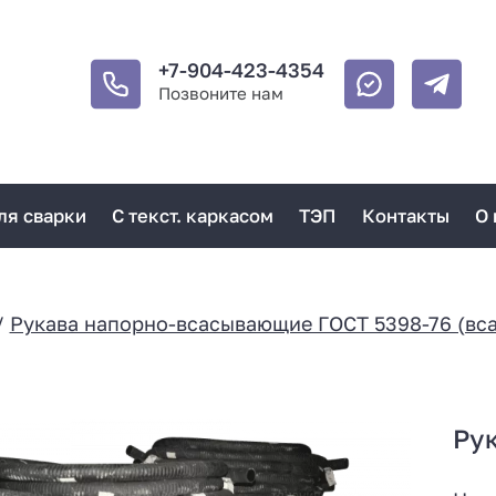
+7-904-423-4354
Позвоните нам
ля сварки
С текст. каркасом
ТЭП
Контакты
О 
/
Рукава напорно-всасывающие ГОСТ 5398-76 (вс
Ру