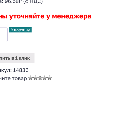
а:
96.58
₽
(с НДС)
ны уточняйте у менеджера
В корзину
пить
в 1 клик
икул:
14836
ните товар