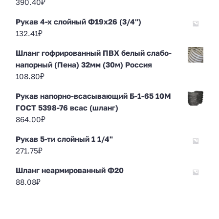
390.40
₽
Рукав 4-х слойный Ф19х26 (3/4")
132.41
₽
Шланг гофрированный ПВХ белый слабо-
напорный (Пена) 32мм (30м) Россия
108.80
₽
Рукав напорно-всасывающий Б-1-65 10М
ГОСТ 5398-76 всас (шланг)
864.00
₽
Рукав 5-ти слойный 1 1/4"
271.75
₽
Шланг неармированный Ф20
88.08
₽