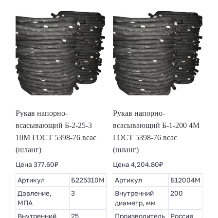
Рукав напорно-
Рукав напорно-
всасывающий Б-2-25-3
всасывающий Б-1-200 4М
10М ГОСТ 5398-76 всас
ГОСТ 5398-76 всас
(шланг)
(шланг)
Цена
377.60
₽
Цена
4,204.80
₽
Артикул
Б225310М
Артикул
Б12004М
Давление,
3
Внутренний
200
МПА
диаметр, мм
Внутренний
25
Производитель
Россия