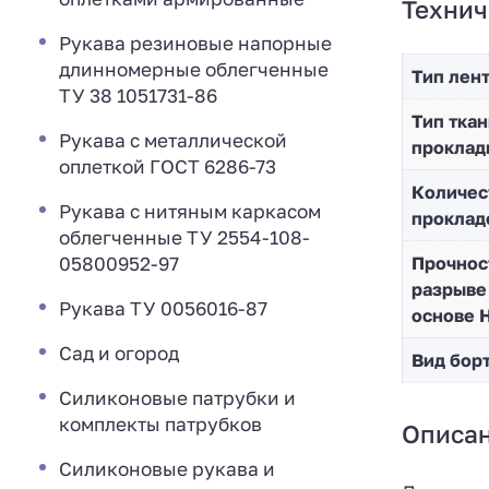
Технич
Рукава резиновые напорные
длинномерные облегченные
Тип лен
ТУ 38 1051731-86
Тип ткан
Рукава с металлической
проклад
оплеткой ГОСТ 6286-73
Количес
Рукава с нитяным каркасом
проклад
облегченные ТУ 2554-108-
05800952-97
Прочнос
разрыве
Рукава ТУ 0056016-87
основе 
Сад и огород
Вид бор
Силиконовые патрубки и
комплекты патрубков
Описа
Силиконовые рукава и