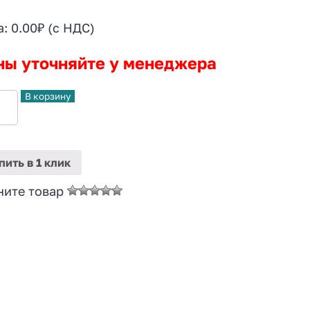
а:
0.00
₽
(с НДС)
ны уточняйте у менеджера
В корзину
пить
в 1 клик
ните товар