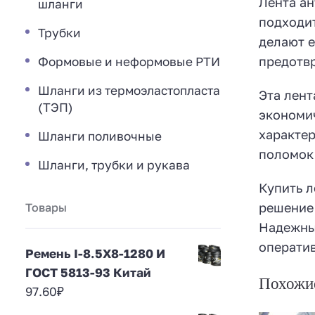
Лента ан
шланги
подходит
Трубки
делают е
предотвр
Формовые и неформовые РТИ
Шланги из термоэластопласта
Эта лент
(ТЭП)
экономи
характер
Шланги поливочные
поломок 
Шланги, трубки и рукава
Купить л
решение 
Товары
Надежный
оператив
Ремень I-8.5Х8-1280 И
ГОСТ 5813-93 Китай
Похожи
97.60
₽