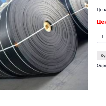
Цен
Це
Ку
Оце