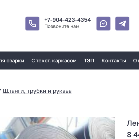
+7-904-423-4354
Позвоните нам
ля сварки
С текст. каркасом
ТЭП
Контакты
О 
/
Шланги, трубки и рукава
Лен
8 4