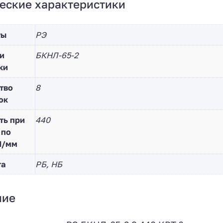
еские характеристики
ты
РЭ
и
БКНЛ-65-2
ки
тво
8
ок
ть при
440
 по
Н/мм
та
РБ, НБ
ние