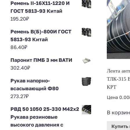
Ремень II-16Х11-1220 И
ГОСТ 5813-93 Китай
195.20
₽
Ремень В(Б)-800И ГОСТ
5813-93 Китай
86.40
₽
Паронит ПМБ 3 мм ВАТИ
302.40
₽
Лента ант
ТЛК-315 Е
Рукав напорно-
КРТ
всасывающий Ф80
273.27
₽
Цена
0.00
РВД 50 1050 25-330 М42х2
В корзин
Рукава резиновые
высокого давления с
Купить