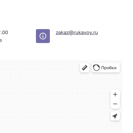
7.00
zakaz@rukavoy.ru
е