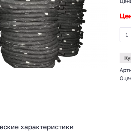
Цен
Це
Ку
Арт
Оце
еские характеристики