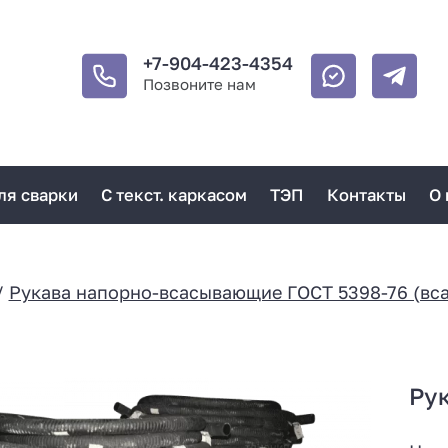
+7-904-423-4354
Позвоните нам
ля сварки
С текст. каркасом
ТЭП
Контакты
О 
/
Рукава напорно-всасывающие ГОСТ 5398-76 (вс
Ру