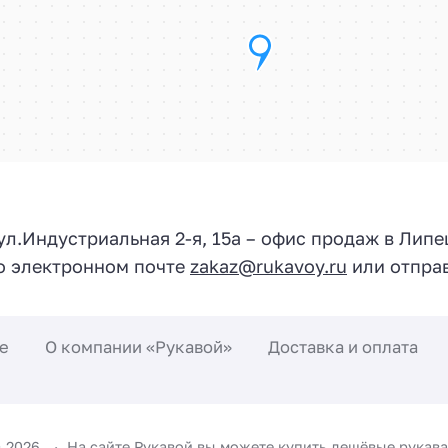
 ул.
Индустриальная 2-я, 15а
– офис продаж в Липе
по электронном почте
zakaz@rukavoy.ru
или отправ
е
О компании «Рукавой»
Доставка и оплата
©
2026
На сайте Рукавой вы можете купить дешёвые рукава 