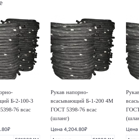
е
орно-
Рукав напорно-
Рука
ий Б-2-100-3
всасывающий Б-1-200 4М
всас
5398-76 всас
ГОСТ 5398-76 всас
ГОСТ
(шланг)
(шла
6.80
₽
Цена
4,204.80
₽
Цен