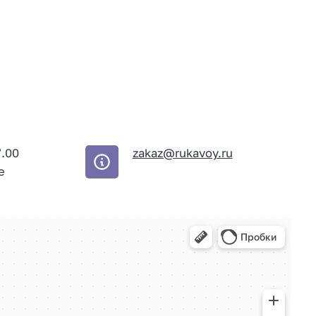
7.00
zakaz@rukavoy.ru
е