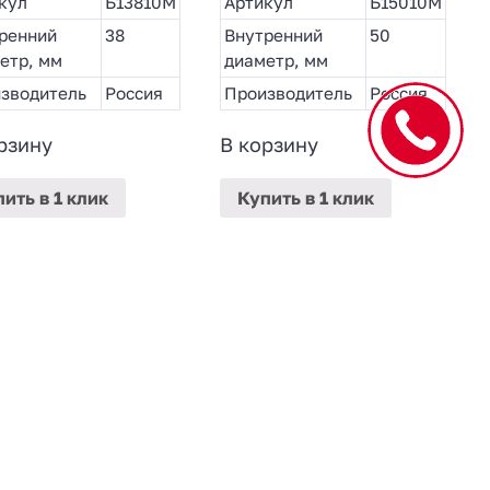
кул
Б13810М
Артикул
Б15010М
ренний
38
Внутренний
50
етр, мм
диаметр, мм
зводитель
Россия
Производитель
Россия
рзину
В корзину
пить
в 1 клик
Купить
в 1 клик