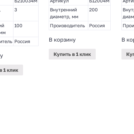
Б210034М
Артикул
Б12004М
Арти
,
3
Внутренний
200
Внут
диаметр, мм
диам
ий
100
Производитель
Россия
Прои
 мм
В корзину
В ко
итель
Россия
Купить
в 1 клик
Ку
у
в 1 клик