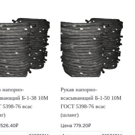
в напорно-
Рукав напорно-
ывающий Б-1-38 10М
всасывающий Б-1-50 10М
 5398-76 всас
ГОСТ 5398-76 всас
нг)
(шланг)
а
526.40
₽
Цена
779.20
₽