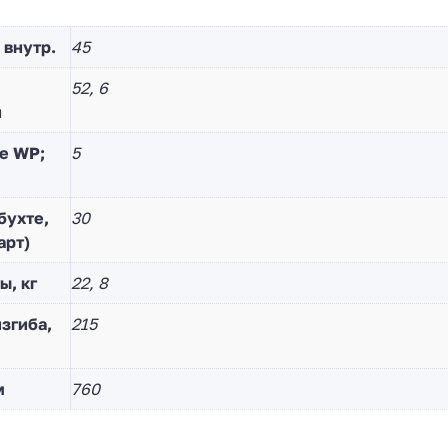
 внутр.
45
52, 6
й
е WP;
5
бухте,
30
арт)
ы, кг
22, 8
згиба,
215
м
760