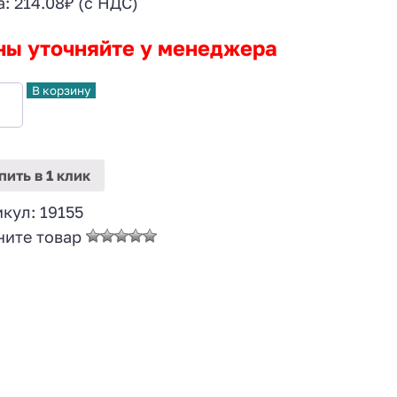
а:
214.08
₽
(с НДС)
ны уточняйте у менеджера
В корзину
пить
в 1 клик
икул:
19155
ните товар