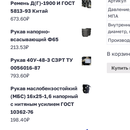
Артикул
Ремень Д(Г)-1900 И ГОСТ
Давление
5813-93 Китай
МПА
673.60
₽
Внутренн
Рукав напорно-
диаметр,
всасывающий Ф65
Производ
213.53
₽
В корзин
Рукав 40У-48-3 СЗРТ ТУ
0056016-87
Купить
793.60
₽
Рукав маслобензостойкий
(МБС) 16х25-1,6 напорный
с нитяным усилием ГОСТ
10362-76
198.40
₽