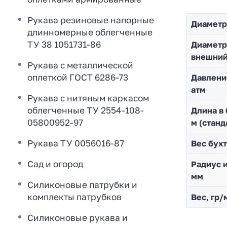
Рукава резиновые напорные
Диаметр
длинномерные облегченные
ТУ 38 1051731-86
Диaметр
внешни
Рукава с металлической
оплеткой ГОСТ 6286-73
Давлени
атм
Рукава с нитяным каркасом
облегченные ТУ 2554-108-
Длина в 
05800952-97
м (станд
Рукава ТУ 0056016-87
Вес бухт
Сад и огород
Радиус и
мм
Силиконовые патрубки и
комплекты патрубков
Вес, гр/
Силиконовые рукава и