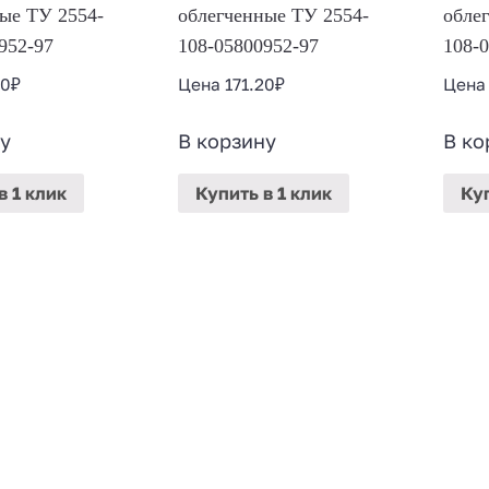
ые ТУ 2554-
облегченные ТУ 2554-
обле
952-97
108-05800952-97
108-
80
₽
Цена
171.20
₽
Цен
у
В корзину
В ко
в 1 клик
Купить
в 1 клик
Ку