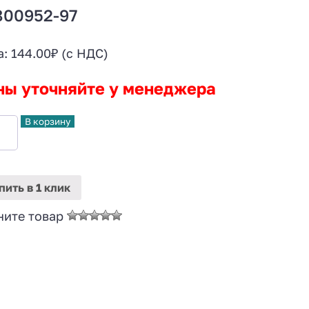
800952-97
а:
144.00
₽
(с НДС)
ны уточняйте у менеджера
В корзину
пить
в 1 клик
ните товар