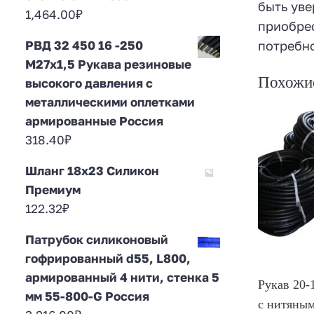
быть уве
1,464.00
₽
приобрес
потребно
РВД 32 450 16 -250
М27х1,5 Рукава резиновые
Похожи
высокого давления с
металлическими оплетками
армированные Россия
318.40
₽
Шланг 18х23 Силикон
Премиум
122.32
₽
Патрубок силиконовый
гофрированный d55, L800,
армированный 4 нити, стенка 5
Рукав 20-
мм 55-800-G Россия
с нитяным