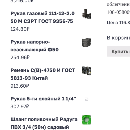
3,216.00
₽
облегченн
108-05800
Рукав газовый 111-12-2.0
50 М СЗРТ ГОСТ 9356-75
Цена
116.
124.80
₽
В корзин
Рукав напорно-
всасывающий Ф50
Купить
254.96
₽
Ремень С(В)-4750 И ГОСТ
5813-93 Китай
913.60
₽
Рукав 5-ти слойный 1 1/4"
307.97
₽
Шланг поливочный Радуга
ПВХ 3/4 (50м) садовый