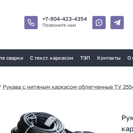
+7-904-423-4354
Позвоните нам
ля сварки
С текст. каркасом
ТЭП
Контакты
О 
/
Рукава с нитяным каркасом облегченные ТУ 255
Рук
кар