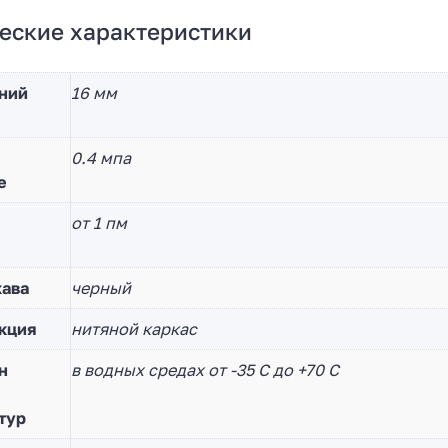
еские характеристики
ний
16 мм
0.4 мпа
е
от 1 пм
кава
черный
кция
нитяной каркас
н
в водных средах от -35 С до +70 С
тур