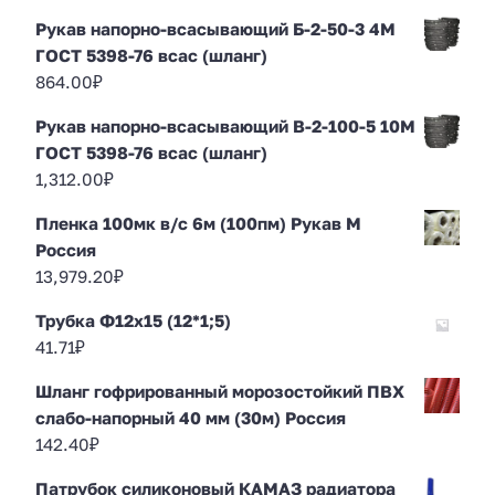
Рукав напорно-всасывающий Б-2-50-3 4М
ГОСТ 5398-76 всас (шланг)
864.00
₽
Рукав напорно-всасывающий В-2-100-5 10М
ГОСТ 5398-76 всас (шланг)
1,312.00
₽
Пленка 100мк в/с 6м (100пм) Рукав М
Россия
13,979.20
₽
Трубка Ф12х15 (12*1;5)
41.71
₽
Шланг гофрированный морозостойкий ПВХ
слабо-напорный 40 мм (30м) Россия
142.40
₽
Патрубок силиконовый КАМАЗ радиатора