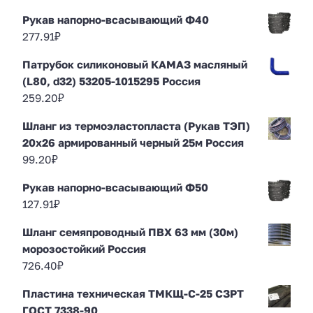
Рукав напорно-всасывающий Ф40
277.91
₽
Патрубок силиконовый КАМАЗ масляный
(L80, d32) 53205-1015295 Россия
259.20
₽
Шланг из термоэластопласта (Рукав ТЭП)
20х26 армированный черный 25м Россия
99.20
₽
Рукав напорно-всасывающий Ф50
127.91
₽
Шланг семяпроводный ПВХ 63 мм (30м)
морозостойкий Россия
726.40
₽
Пластина техническая ТМКЩ-С-25 СЗРТ
ГОСТ 7338-90