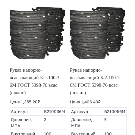
Рукав напорно-
Рукав напорно-
всасывающий Б-2-100-3
всасывающий Б-2-100-5
6М ГОСТ 5398-76 всас
6М ГОСТ 5398-76 всас
(шланг)
(шланг)
Цена
1,355.20
₽
Цена
1,406.40
₽
Артикул
Б210036М
Артикул
Б210056М
Давление,
3
Давление,
5
МПА
МПА
Внутренний
100
Внутренний
100