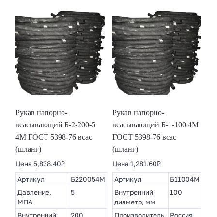
Рукав напорно-
Рукав напорно-
всасывающий Б-2-200-5
всасывающий Б-1-100 4М
4М ГОСТ 5398-76 всас
ГОСТ 5398-76 всас
(шланг)
(шланг)
Цена
5,838.40
₽
Цена
1,281.60
₽
Артикул
Б220054М
Артикул
Б11004М
Давление,
5
Внутренний
100
МПА
диаметр, мм
Внутренний
200
Производитель
Россия