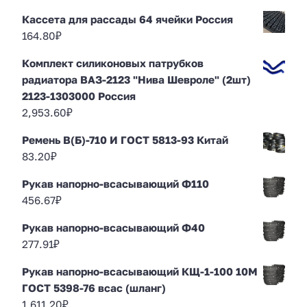
Кассета для рассады 64 ячейки Россия
164.80
₽
Комплект силиконовых патрубков
радиатора ВАЗ-2123 "Нива Шевроле" (2шт)
2123-1303000 Россия
2,953.60
₽
Ремень В(Б)-710 И ГОСТ 5813-93 Китай
83.20
₽
Рукав напорно-всасывающий Ф110
456.67
₽
Рукав напорно-всасывающий Ф40
277.91
₽
Рукав напорно-всасывающий КЩ-1-100 10М
ГОСТ 5398-76 всас (шланг)
1,611.20
₽