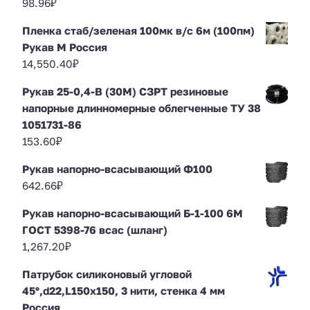
98.96
₽
Пленка стаб/зеленая 100мк в/с 6м (100пм)
Рукав М Россия
14,550.40
₽
Рукав 25-0,4-В (30М) СЗРТ резиновые
напорные длинномерные облегченные ТУ 38
1051731-86
153.60
₽
Рукав напорно-всасывающий Ф100
642.66
₽
Рукав напорно-всасывающий Б-1-100 6М
ГОСТ 5398-76 всас (шланг)
1,267.20
₽
Патрубок силиконовый угловой
45°,d22,L150x150, 3 нити, стенка 4 мм
Россия