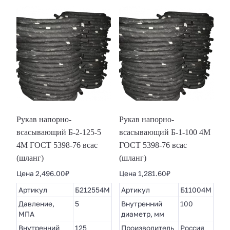
Рукав напорно-
Рукав напорно-
всасывающий Б-2-125-5
всасывающий Б-1-100 4М
4М ГОСТ 5398-76 всас
ГОСТ 5398-76 всас
(шланг)
(шланг)
Цена
2,496.00
₽
Цена
1,281.60
₽
Артикул
Б212554М
Артикул
Б11004М
Давление,
5
Внутренний
100
МПА
диаметр, мм
Внутренний
125
Производитель
Россия