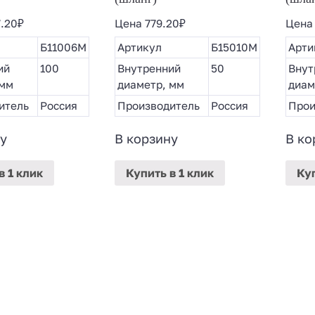
7.20
₽
Цена
779.20
₽
Цен
Б11006М
Артикул
Б15010М
Арти
ий
100
Внутренний
50
Внут
 мм
диаметр, мм
диам
итель
Россия
Производитель
Россия
Прои
у
В корзину
В ко
в 1 клик
Купить
в 1 клик
Ку