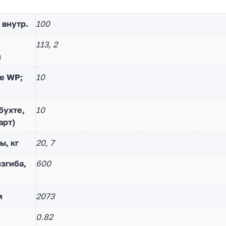
 внутр.
100
113, 2
й
е WP;
10
бухте,
10
арт)
ы, кг
20, 7
згиба,
600
м
2073
0.82