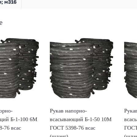
; м316
е
орно-
Рукав напорно-
Рука
щий Б-1-100 6М
всасывающий Б-1-50 10М
всас
-76 всас
ГОСТ 5398-76 всас
ГОСТ
(шланг)
(шла