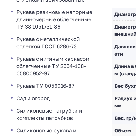
Рукава резиновые напорные
Диаметр
длинномерные облегченные
ТУ 38 1051731-86
Диaметр
внешни
Рукава с металлической
оплеткой ГОСТ 6286-73
Давлени
атм
Рукава с нитяным каркасом
облегченные ТУ 2554-108-
Длина в 
05800952-97
м (станд
Рукава ТУ 0056016-87
Вес бухт
Сад и огород
Радиус и
мм
Силиконовые патрубки и
комплекты патрубков
Вес, гр/
Силиконовые рукава и
Объем