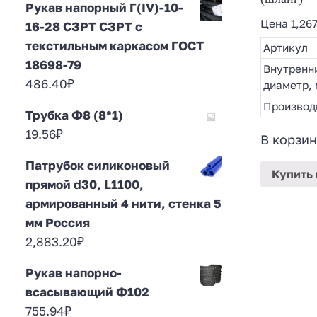
Рукав напорный Г(IV)-10-
Цена
1,26
16-28 СЗРТ СЗРТ с
текстильным каркасом ГОСТ
Артикул
18698-79
Внутренн
486.40
₽
диаметр,
Производ
Трубка Ф8 (8*1)
19.56
₽
В корзин
Патрубок силиконовый
Купить
прямой d30, L1100,
армированный 4 нити, стенка 5
мм Россия
2,883.20
₽
Рукав напорно-
всасывающий Ф102
755.94
₽