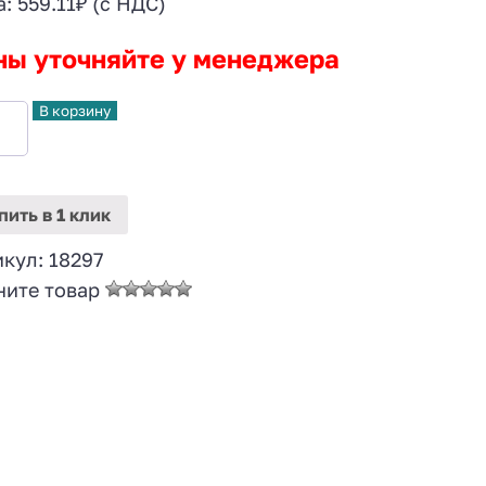
а:
559.11
₽
(с НДС)
ны уточняйте у менеджера
В корзину
пить
в 1 клик
икул:
18297
ните товар