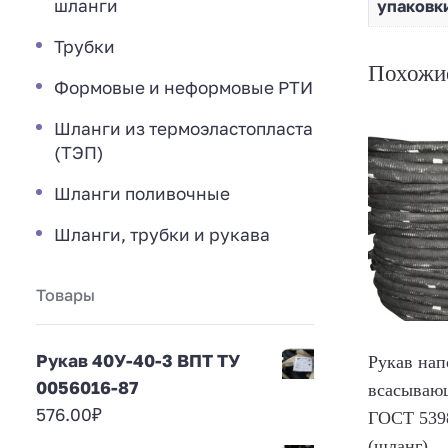
шланги
упаковки
Трубки
Похожи
Формовые и неформовые РТИ
Шланги из термоэластопласта
(ТЭП)
Шланги поливочные
Шланги, трубки и рукава
Товары
Рукав 40У-40-3 ВПТ ТУ
Рукав нап
0056016-87
всасываю
576.00
₽
ГОСТ 5398
(шланг)