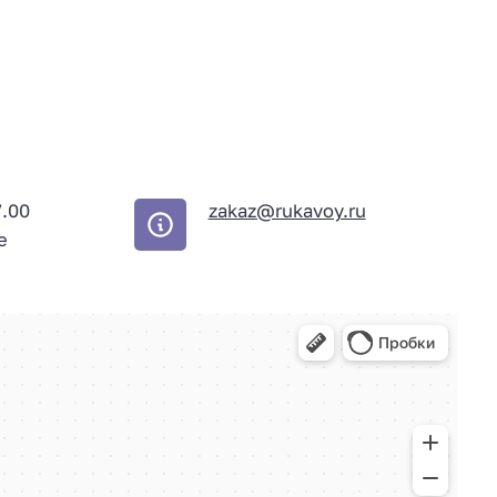
7.00
zakaz@rukavoy.ru
е