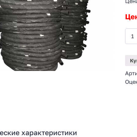
Цен
Це
Ку
Арт
Оце
еские характеристики