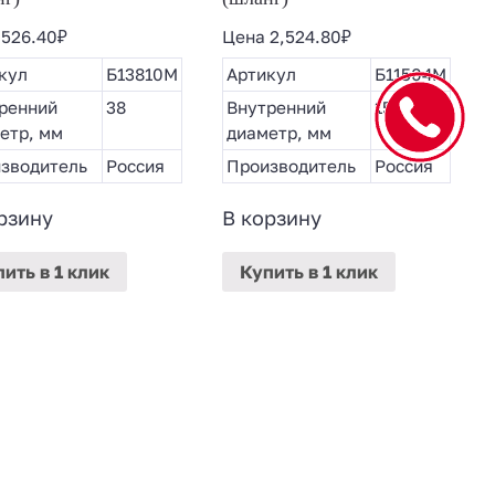
а
526.40
₽
Цена
2,524.80
₽
кул
Б13810М
Артикул
Б11504М
ренний
38
Внутренний
150
етр, мм
диаметр, мм
зводитель
Россия
Производитель
Россия
рзину
В корзину
пить
в 1 клик
Купить
в 1 клик