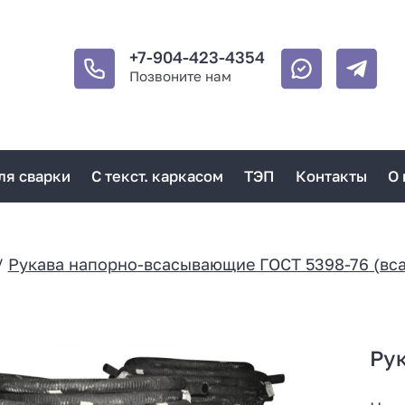
+7-904-423-4354
Позвоните нам
ля сварки
С текст. каркасом
ТЭП
Контакты
О 
/
Рукава напорно-всасывающие ГОСТ 5398-76 (вс
Ру