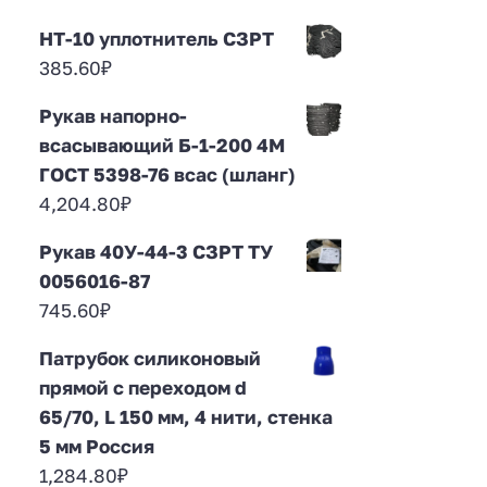
НТ-10 уплотнитель СЗРТ
385.60
₽
Рукав напорно-
всасывающий Б-1-200 4М
ГОСТ 5398-76 всас (шланг)
4,204.80
₽
Рукав 40У-44-3 СЗРТ ТУ
0056016-87
745.60
₽
Патрубок силиконовый
прямой с переходом d
65/70, L 150 мм, 4 нити, стенка
5 мм Россия
1,284.80
₽