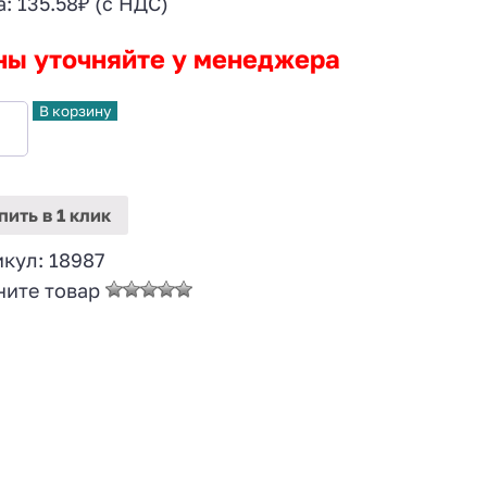
а:
135.58
₽
(с НДС)
ны уточняйте у менеджера
В корзину
пить
в 1 клик
икул:
18987
ните товар