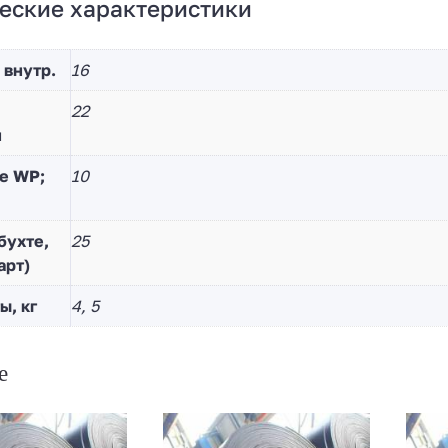
еские характеристики
 внутр.
16
22
й
е WP;
10
бухте,
25
арт)
ы, кг
4, 5
е