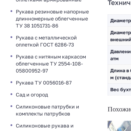
Технич
Рукава резиновые напорные
длинномерные облегченные
Диаметр
ТУ 38 1051731-86
Диaметр
Рукава с металлической
внешни
оплеткой ГОСТ 6286-73
Давлени
Рукава с нитяным каркасом
атм
облегченные ТУ 2554-108-
05800952-97
Длина в 
м (станд
Рукава ТУ 0056016-87
Вес бухт
Сад и огород
Силиконовые патрубки и
Похожи
комплекты патрубков
Силиконовые рукава и