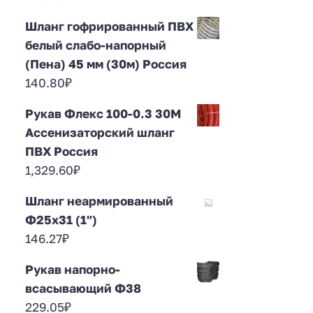
Шланг гофрированный ПВХ
белый слабо-напорный
(Пена) 45 мм (30м) Россия
140.80
₽
Рукав Флекс 100-0.3 30М
Ассенизаторский шланг
ПВХ Россия
1,329.60
₽
Шланг неармированный
Ф25х31 (1")
146.27
₽
Рукав напорно-
всасывающий Ф38
229.05
₽