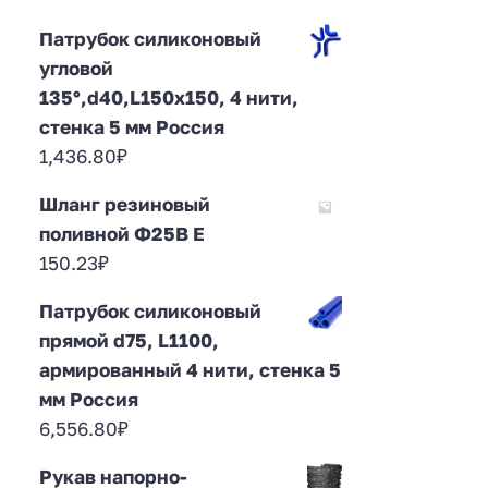
Патрубок силиконовый
угловой
135°,d40,L150x150, 4 нити,
стенка 5 мм Россия
1,436.80
₽
Шланг резиновый
поливной Ф25В E
150.23
₽
Патрубок силиконовый
прямой d75, L1100,
армированный 4 нити, стенка 5
мм Россия
6,556.80
₽
Рукав напорно-