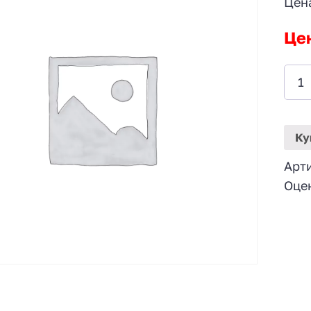
Цен
Це
Ку
Арт
Оце