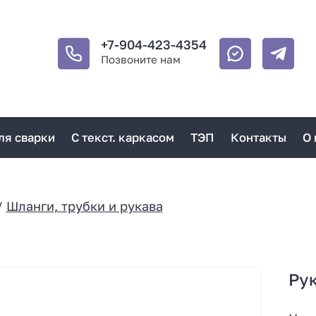
+7-904-423-4354
Позвоните нам
ля сварки
С текст. каркасом
ТЭП
Контакты
О 
/
Шланги, трубки и рукава
Рук