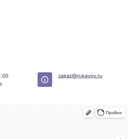
7.00
zakaz@rukavoy.ru
е