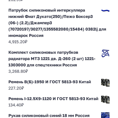
Патрубок силиконовый интеркуллера
нижний Фиат Дукато(250)/Пежо Боксер3
(06-) (2.2)/Джампер3
(70720197/30277/1355582080/15484) 0382lj для
иномарок Россия
4,915.20
₽
Комплект силиконовых патрубков
радиатора МТЗ 1221 дв. Д-260 (2 шт) 1221-
1303000 для спецтехники Россия
3,268.80
₽
Ремень В(Б)-1950 И ГОСТ 5813-93 Китай
227.20
₽
Ремень I-12.5Х9-1120 И ГОСТ 5813-93 Китай
134.40
₽
Рукав силиконовый синий 18 мм Россия