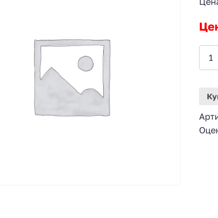
Цен
Це
Ку
Арт
Оце