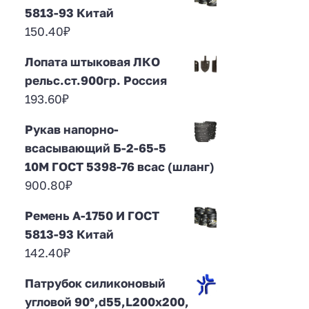
5813-93 Китай
150.40
₽
Лопата штыковая ЛКО
рельс.ст.900гр. Россия
193.60
₽
Рукав напорно-
всасывающий Б-2-65-5
10М ГОСТ 5398-76 всас (шланг)
900.80
₽
Ремень А-1750 И ГОСТ
5813-93 Китай
142.40
₽
Патрубок силиконовый
угловой 90°,d55,L200x200,