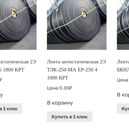
истатическая 2Э
Лента антистатическая 2Э
Лент
6 1800 КРТ
ТЛК-250-МА ЕР-250 4
БКНЛ
1000 КРТ
₽
Цен
Цена
0.00
₽
у
В ко
В корзину
в 1 клик
Ку
Купить
в 1 клик