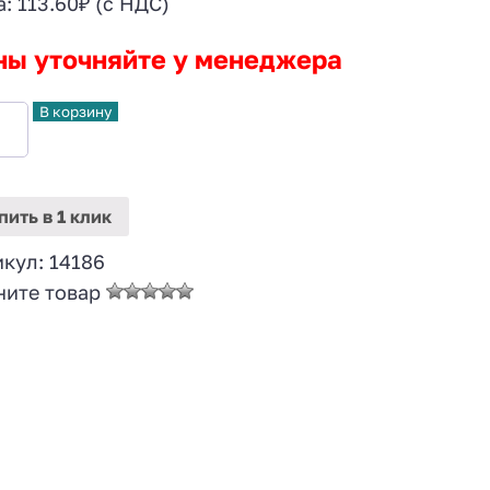
а:
113.60
₽
(с НДС)
ны уточняйте у менеджера
В корзину
пить
в 1 клик
икул:
14186
ните товар