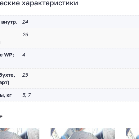
еские характеристики
 внутр.
24
29
й
е WP;
4
бухте,
25
арт)
ы, кг
5, 7
е