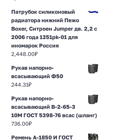
Патрубок силиконовый
радиатора нижний Пежо
Boxer, Ситроен Jumper дв. 2,2 с
2006 года 1351pk-01 для
иномарок Россия
2,448.00
₽
Рукав напорно-
всасывающий Ф50
244.31
₽
Рукав напорно-
всасывающий В-2-65-3
10М ГОСТ 5398-76 всас (шланг)
736.00
₽
Ремень А-1850 И ГОСТ