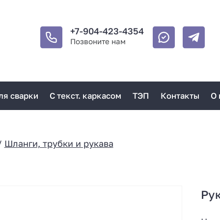
+7-904-423-4354
Позвоните нам
ля сварки
С текст. каркасом
ТЭП
Контакты
О 
/
Шланги, трубки и рукава
Рук