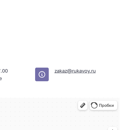
7.00
zakaz@rukavoy.ru
е