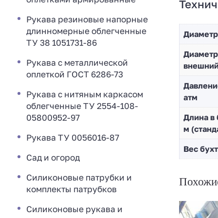
Технич
Рукава резиновые напорные
длинномерные облегченные
Диаметр
ТУ 38 1051731-86
Диaметр
Рукава с металлической
внешни
оплеткой ГОСТ 6286-73
Давлени
Рукава с нитяным каркасом
атм
облегченные ТУ 2554-108-
05800952-97
Длина в 
м (станд
Рукава ТУ 0056016-87
Вес бухт
Сад и огород
Силиконовые патрубки и
Похожи
комплекты патрубков
Силиконовые рукава и