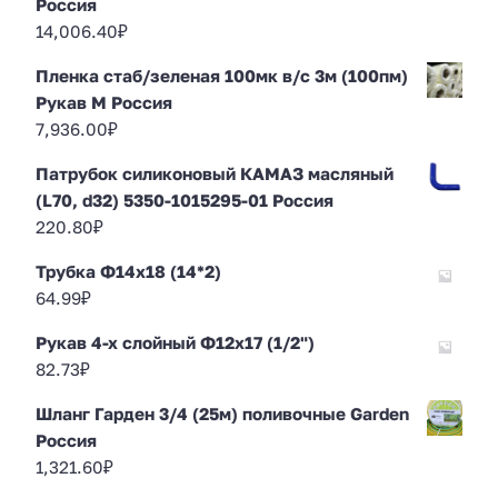
Россия
14,006.40
₽
Пленка стаб/зеленая 100мк в/с 3м (100пм)
Рукав М Россия
7,936.00
₽
Патрубок силиконовый КАМАЗ масляный
(L70, d32) 5350-1015295-01 Россия
220.80
₽
Трубка Ф14х18 (14*2)
64.99
₽
Рукав 4-х слойный Ф12х17 (1/2")
82.73
₽
Шланг Гарден 3/4 (25м) поливочные Garden
Россия
1,321.60
₽