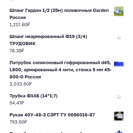
Шланг Гарден 1/2 (25м) поливочные Garden
Россия
1,217.60
₽
Шланг неармированный Ф19 (3/4)
ТРУДОВИК
78.38
₽
Патрубок силиконовый гофрированный d45,
L800, армированный 4 нити, стенка 5 мм 45-
800-G Россия
3,033.60
₽
Трубка Ф14Б (14*1;7)
54.47
₽
Рукав 40У-48-3 СЗРТ ТУ 0056016-87
793.60
₽