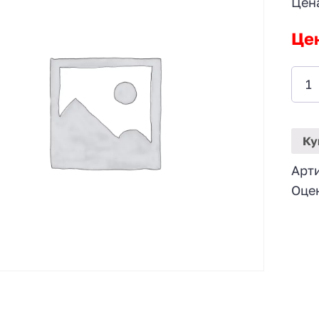
Цен
Це
Ку
Арт
Оце