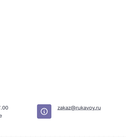
7.00
zakaz@rukavoy.ru
е