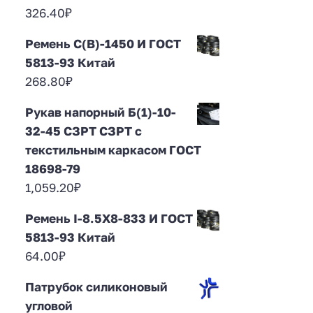
326.40
₽
Ремень С(В)-1450 И ГОСТ
5813-93 Китай
268.80
₽
Рукав напорный Б(1)-10-
32-45 СЗРТ СЗРТ с
текстильным каркасом ГОСТ
18698-79
1,059.20
₽
Ремень I-8.5Х8-833 И ГОСТ
5813-93 Китай
64.00
₽
Патрубок силиконовый
угловой