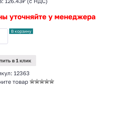
а:
126.43
₽
(с НДС)
ны уточняйте у менеджера
В корзину
пить
в 1 клик
икул:
12363
ните товар