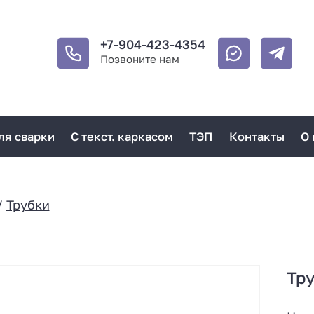
+7-904-423-4354
Позвоните нам
ля сварки
С текст. каркасом
ТЭП
Контакты
О 
/
Трубки
Тру