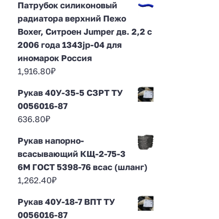
Патрубок силиконовый
радиатора верхний Пежо
Boxer, Ситроен Jumper дв. 2,2 с
2006 года 1343jp-04 для
иномарок Россия
1,916.80
₽
Рукав 40У-35-5 СЗРТ ТУ
0056016-87
636.80
₽
Рукав напорно-
всасывающий КЩ-2-75-3
6М ГОСТ 5398-76 всас (шланг)
1,262.40
₽
Рукав 40У-18-7 ВПТ ТУ
0056016-87