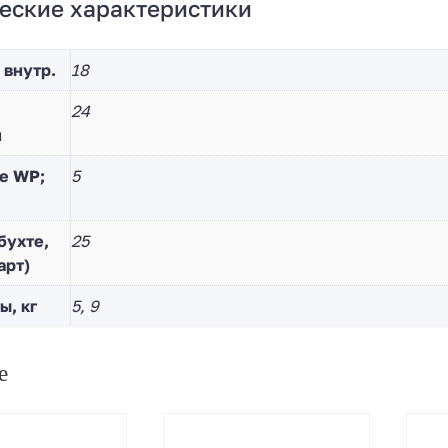
еские характеристики
 внутр.
18
24
й
е WP;
5
бухте,
25
арт)
ы, кг
5, 9
е