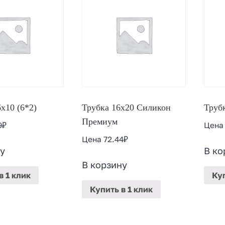
х10 (6*2)
Трубка 16х20 Силикон
Трубк
Премиум
9
₽
Цен
Цена
72.44
₽
у
В ко
В корзину
в 1 клик
Ку
Купить
в 1 клик