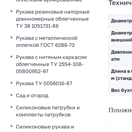
Технич
Рукава резиновые напорные
длинномерные облегченные
Диаметр
ТУ 38 1051731-86
Диaметр
Рукава с металлической
внешни
оплеткой ГОСТ 6286-73
Давлени
Рукава с нитяным каркасом
атм
облегченные ТУ 2554-108-
05800952-97
Длина в 
м (станд
Рукава ТУ 0056016-87
Вес бухт
Сад и огород
Силиконовые патрубки и
Похожи
комплекты патрубков
Силиконовые рукава и