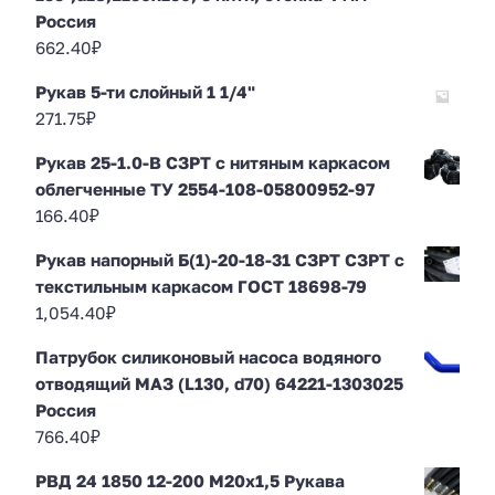
Россия
662.40
₽
Рукав 5-ти слойный 1 1/4"
271.75
₽
Рукав 25-1.0-В СЗРТ с нитяным каркасом
облегченные ТУ 2554-108-05800952-97
166.40
₽
Рукав напорный Б(1)-20-18-31 СЗРТ СЗРТ с
текстильным каркасом ГОСТ 18698-79
1,054.40
₽
Патрубок силиконовый насоса водяного
отводящий МАЗ (L130, d70) 64221-1303025
Россия
766.40
₽
РВД 24 1850 12-200 М20х1,5 Рукава