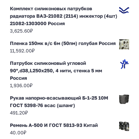
Комплект силиконовых патрубков
радиатора ВАЗ-21082 (2114) инжектор (4шт)
21082-1303000 Россия
3,625.60
₽
Пленка 150мк в/с 6м (50пм) голубая Россия
11,592.00
₽
Патрубок силиконовый угловой
90°,d38,L250x250, 4 нити, стенка 5 мм
Россия
1,936.00
₽
Рукав напорно-всасывающий Б-1-25 10М
ГОСТ 5398-76 всас (шланг)
491.20
₽
Ремень А-500 И ГОСТ 5813-93 Китай
40.00
₽