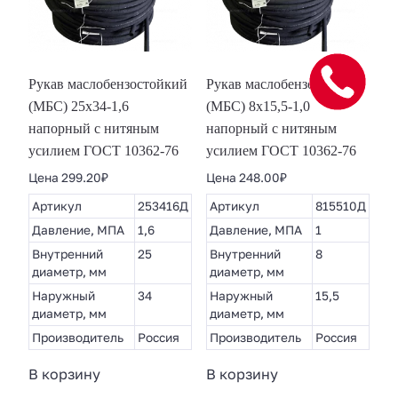
Рукав маслобензостойкий
Рукав маслобензостойкий
(МБС) 25х34-1,6
(МБС) 8х15,5-1,0
напорный с нитяным
напорный с нитяным
усилием ГОСТ 10362-76
усилием ГОСТ 10362-76
Цена
299.20
₽
Цена
248.00
₽
Артикул
253416Д
Артикул
815510Д
Давление, МПА
1,6
Давление, МПА
1
Внутренний
25
Внутренний
8
диаметр, мм
диаметр, мм
Наружный
34
Наружный
15,5
диаметр, мм
диаметр, мм
Производитель
Россия
Производитель
Россия
В корзину
В корзину