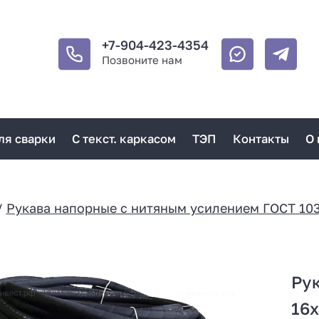
+7-904-423-4354
Позвоните нам
ля сварки
С текст. каркасом
ТЭП
Контакты
О 
/
Рукава напорные с нитяным усилением ГОСТ 10
Ру
16х