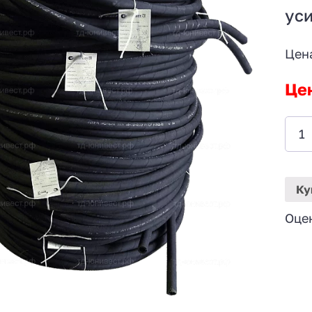
ус
Цен
Це
Ку
Оце