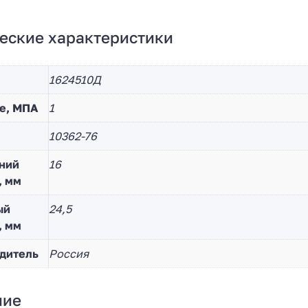
еские характеристики
1624510Д
е, МПА
1
10362-76
ний
16
, мм
ый
24,5
, мм
дитель
Россия
ние