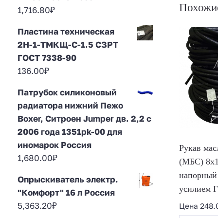
Похожи
1,716.80
₽
Пластина техническая
2Н-1-ТМКЩ-С-1.5 СЗРТ
ГОСТ 7338-90
136.00
₽
Патрубок силиконовый
радиатора нижний Пежо
Boxer, Ситроен Jumper дв. 2,2 с
2006 года 1351pk-00 для
иномарок Россия
Рукав мас
1,680.00
₽
(МБС) 8х1
напорный
Опрыскиватель электр.
усилием 
"Комфорт" 16 л Россия
5,363.20
₽
Цена
248.