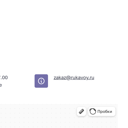
7.00
zakaz@rukavoy.ru
е