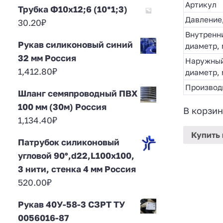
Артикул
Трубка Ф10х12;6 (10*1;3)
Давление
30.20
₽
Внутренн
Рукав силиконовый синий
диаметр,
32 мм Россия
Наружны
1,412.80
₽
диаметр,
Производ
Шланг семяпроводный ПВХ
100 мм (30м) Россия
В корзин
1,134.40
₽
Купить
Патрубок силиконовый
угловой 90°,d22,L100x100,
3 нити, стенка 4 мм Россия
520.00
₽
Рукав 40У-58-3 СЗРТ ТУ
0056016-87