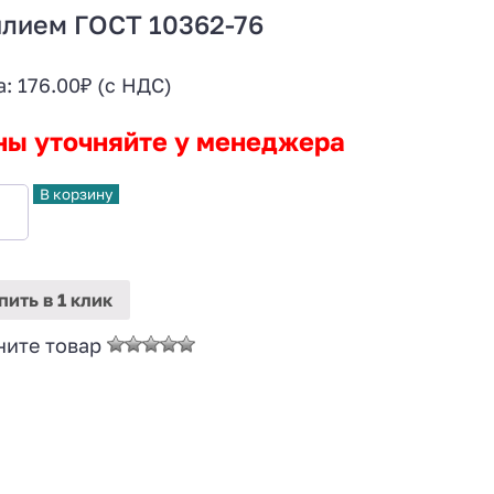
илием ГОСТ 10362-76
а:
176.00
₽
(с НДС)
ны уточняйте у менеджера
В корзину
пить
в 1 клик
ните товар