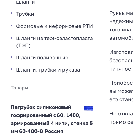
шланги
Рукав ма
Трубки
надежный
Формовые и неформовые РТИ
топлива.
автомоби
Шланги из термоэластопласта
(ТЭП)
Изготовл
Шланги поливочные
безопасн
нитяное 
Шланги, трубки и рукава
Приобрет
Товары
вы может
его стан
Патрубок силиконовый
Не откла
гофрированный d60, L400,
прямо се
армированный 4 нити, стенка 5
мм 60-400-G Россия