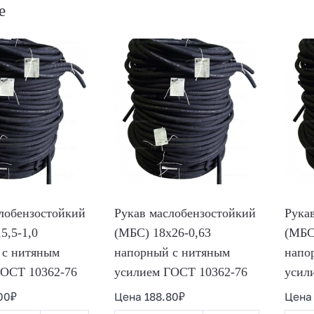
е
лобензостойкий
Рукав маслобензостойкий
Рука
5,5-1,0
(МБС) 18х26-0,63
(МБС
 с нитяным
напорный с нитяным
напо
ГОСТ 10362-76
усилием ГОСТ 10362-76
усил
00
₽
Цена
188.80
₽
Цен