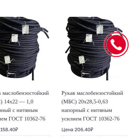
в маслобензостойкий
Рукав маслобензостойкий
) 14х22 — 1,0
(МБС) 20х28,5-0,63
рный с нитяным
напорный с нитяным
ием ГОСТ 10362-76
усилием ГОСТ 10362-76
а
158.40
₽
Цена
206.40
₽