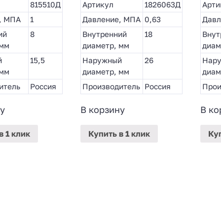
815510Д
Артикул
1826063Д
Арти
, МПА
1
Давление, МПА
0,63
Давл
ий
8
Внутренний
18
Внут
 мм
диаметр, мм
диам
й
15,5
Наружный
26
Нар
 мм
диаметр, мм
диам
итель
Россия
Производитель
Россия
Прои
у
В корзину
В ко
в 1 клик
Купить
в 1 клик
Ку