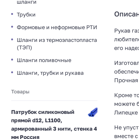
шланги
Описа
Трубки
Формовые и неформовые РТИ
Рукав га
любителе
Шланги из термоэластопласта
(ТЭП)
его наде
Шланги поливочные
Изготовл
обеспечи
Шланги, трубки и рукава
Прочная 
Товары
Кроме то
можете б
Патрубок силиконовый
Липецке 
прямой d12, L1100,
Не упуст
армированный 3 нити, стенка 4
вместе с
мм Россия