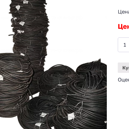
Цен
Це
Ку
Оце