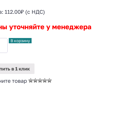
а:
112.00
₽
(с НДС)
ны уточняйте у менеджера
В корзину
пить
в 1 клик
ните товар