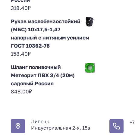
318.40
₽
Рукав маслобензостойкий
(МБС) 10х17,5-1,47
напорный с нитяным усилием
ГОСТ 10362-76
158.40
₽
Шланг поливочный
Метеорит ПВХ 3/4 (20м)
садовый Россия
848.00
₽
Липецк
+7
Индустриальная 2-я, 15а