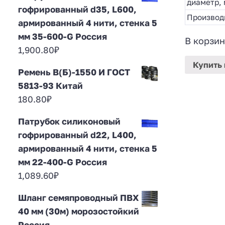
диаметр,
гофрированный d35, L600,
Производ
армированный 4 нити, стенка 5
мм 35-600-G Россия
В корзин
1,900.80
₽
Купить
Ремень В(Б)-1550 И ГОСТ
5813-93 Китай
180.80
₽
Патрубок силиконовый
гофрированный d22, L400,
армированный 4 нити, стенка 5
мм 22-400-G Россия
1,089.60
₽
Шланг семяпроводный ПВХ
40 мм (30м) морозостойкий
Россия