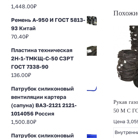
1,448.00
₽
Похожи
Ремень А-950 И ГОСТ 5813-
93 Китай
70.40
₽
Пластина техническая
2Н-1-ТМКЩ-С-50 СЗРТ
ГОСТ 7338-90
136.00
₽
Патрубок силиконовый
вентиляции картера
Рукав газо
(сапуна) ВАЗ-2121 2121-
50 М С Г
1014056 Россия
1,500.80
₽
Цена
3,05
Внутренн
Патрубок силиконовый